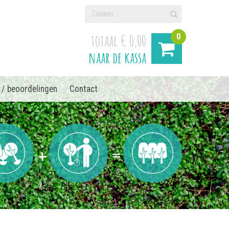
totaal € 0,00
0
naar de kassa
 / beoordelingen
Contact
+
=