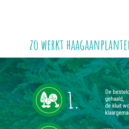
zo werkt haagaanplant
1.
De besteld
gehaald,
de kluit w
klaargemaa