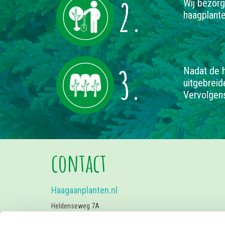
2.
Wij bezorg
haagplant
3.
Nadat de h
uitgebreid
Vervolgens
contact
Haagaanplanten.nl
Heldenseweg 7A
6086 PD Neer