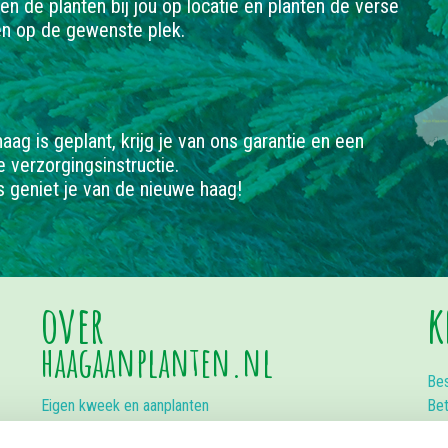
en de planten bij jou op locatie en planten de verse
en op de gewenste plek.
aag is geplant, krijg je van ons garantie en een
e verzorgingsinstructie.
 geniet je van de nieuwe haag!
over
k
haagaanplanten.nl
Bes
Eigen kweek en aanplanten
Bet
Voorrijkosten
Bez