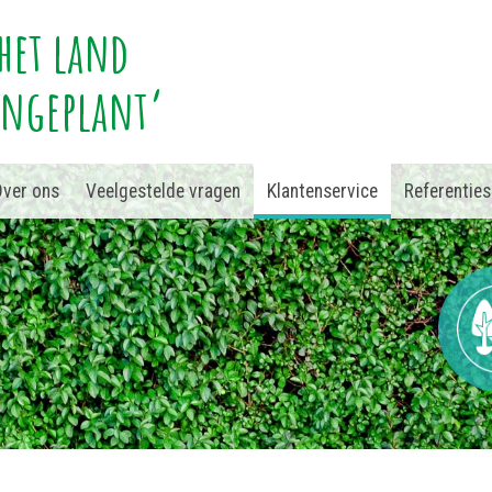
het land
angeplant’
ver ons
Veelgestelde vragen
Klantenservice
Referenties