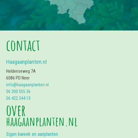
contact
Haagaanplanten.nl
Heldenseweg 7A
6086 PD Neer
info@haagaanplanten.nl
06 300 505 36
06 422 344 13
over
haagaanplanten.nl
Eigen kweek en aanplanten