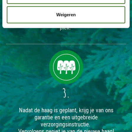
Wij bezorgen de planten bij jou op locatie en
Weigeren
planten de verse haagplanten op de gewenste
plek.
3.
Nadat de haag is geplant, krijg je van ons
garantie en een uitgebreide
verzorgingsinstructie.
Vervolgens geniet je van de nieuwe haag!