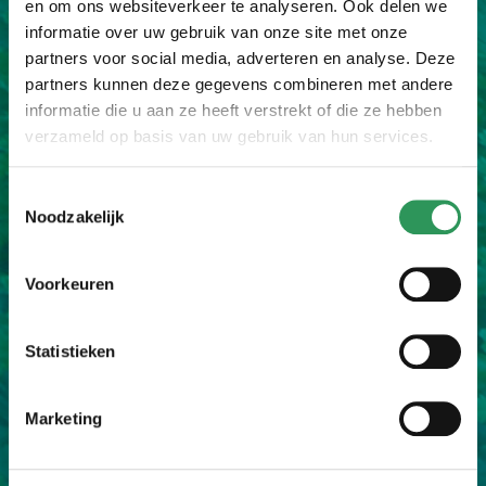
en om ons websiteverkeer te analyseren. Ook delen we
informatie over uw gebruik van onze site met onze
De bestelde planten worden door ons vers van
partners voor social media, adverteren en analyse. Deze
het land gehaald,
partners kunnen deze gegevens combineren met andere
de kluit wordt vakkundig verpakt en de planten
informatie die u aan ze heeft verstrekt of die ze hebben
worden klaargemaakt voor transport.
verzameld op basis van uw gebruik van hun services.
Toestemmingsselectie
Noodzakelijk
Voorkeuren
2.
Statistieken
Wij bezorgen de planten bij jou op locatie en
Marketing
planten de verse haagplanten op de gewenste
plek.