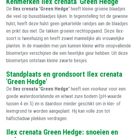
Kenmerken Ilex crenata 'Green Hedge'
De
Ilex crenata 'Green Hedge'
heeft kleine groene blaadjes
die veel op buxusblaadjes lijken. In tegenstelling tot de gewone
hulst, heeft deze hulst geen gekartelde randjes aan de blaadjes
en prikt dus niet. De takken groeien rechtopgaand. Deze Ilex-
soort is tweehuizig en heeft zowel mannelijke als vrouwelijke
planten. In de maanden mei-juni kunnen kleine witte onopvallende
bloemetjes verschijnen die een heerlijke geur hebben. Uit deze
bloemetjes ontstaan kleine zwarte besjes.
Standplaats en grondsoort Ilex crenata
'Green Hedge'
De
Ilex crenata 'Green Hedge'
heeft een voorkeur voor een
goede waterdoorlatende en ietwat zure bodem (pH-waarde
tussen 4 en 5) en is daardoor minder geschikt om in klei- of
leemgrond te worden aangeplant. Hij kan volle zon tot
halfschaduw plekken verdragen.
Ilex crenata Green Hedge: snoeien en