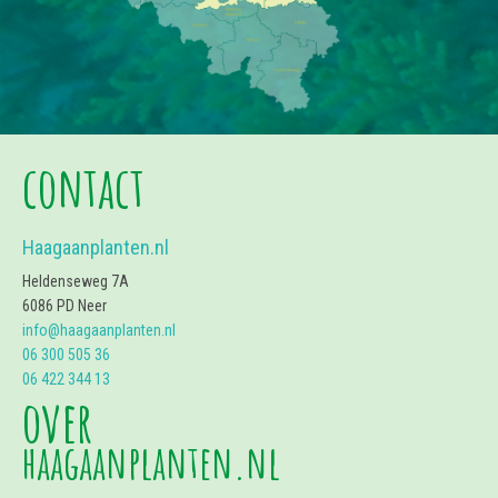
contact
Haagaanplanten.nl
Heldenseweg 7A
6086 PD Neer
info@haagaanplanten.nl
06 300 505 36
06 422 344 13
over
haagaanplanten.nl