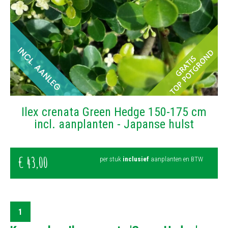
Filter op kleur
Lichtgroen
(1)
Ilex crenata Green Hedge 150-175 cm
incl. aanplanten - Japanse hulst
€
43
,
00
per stuk
inclusief
aanplanten en BTW
1