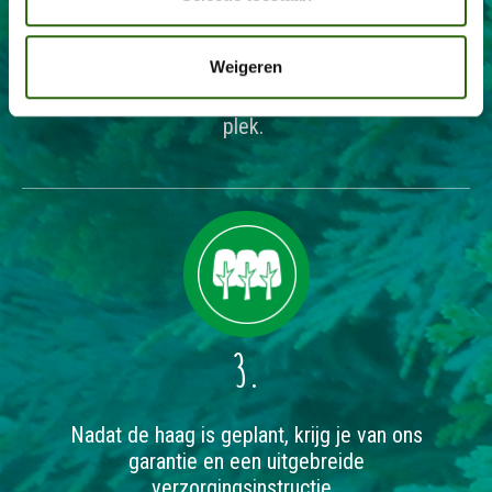
2.
Weigeren
Wij bezorgen de planten bij jou op locatie en
planten de verse haagplanten op de gewenste
plek.
3.
Nadat de haag is geplant, krijg je van ons
garantie en een uitgebreide
verzorgingsinstructie.