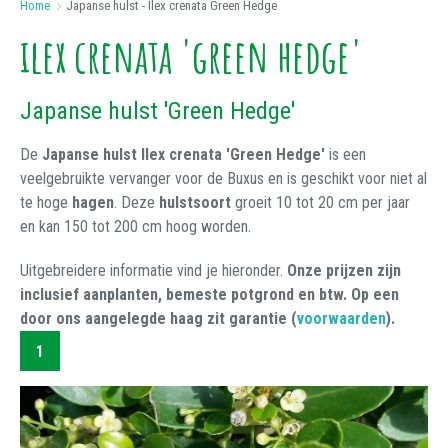
Hoogte
Home
>
Japanse hulst - Ilex crenata Green Hedge
ilex crenata 'green hedge'
150-175 cm
(1)
Japanse hulst 'Green Hedge'
Grondsoort
De
Japanse hulst Ilex crenata 'Green Hedge'
is een
Voedzame en goed waterdoorlatende grond
(1)
veelgebruikte vervanger voor de Buxus en is geschikt voor niet al
te hoge
hagen
. Deze
hulstsoort
groeit 10 tot 20 cm per jaar
Zandgrond
(1)
en kan 150 tot 200 cm hoog worden.
Uitgebreidere informatie vind je hieronder.
Onze prijzen zijn
Prijs
inclusief aanplanten, bemeste potgrond en btw. Op een
door ons aangelegde haag zit garantie (
voorwaarden
).
Min:
1
Max: