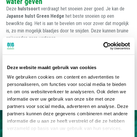
water geven
Deze
hulstsoort
verdraagt het snoeien zeer goed. Je kan de
Japanse hulst Green Hedge
het beste snoeien op een
bewolkte dag. Het is aan te bevelen om voor zover dat mogelijk
is, zo min mogelijk blaadjes door te snijden. Deze kunnen bruine
snijwonden gaan vertonen.
Overig
Indien u een andere hoogte, dan de hier getoonde hoogtes zoekt,
neemt u dan contact met ons op.
Deze website maakt gebruik van cookies
We gebruiken cookies om content en advertenties te
Terug naar overzicht Japanse hulstsoorten
personaliseren, om functies voor social media te bieden
zo werkt haagaanplanten.nl
en om ons websiteverkeer te analyseren. Ook delen we
informatie over uw gebruik van onze site met onze
partners voor social media, adverteren en analyse. Deze
partners kunnen deze gegevens combineren met andere
informatie die u aan ze heeft verstrekt of die ze hebben
verzameld op basis van uw gebruik van hun services.