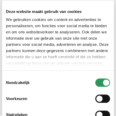
De door ons aangeboden haagplanten
,
zoals onder
andere
laurier (prunus), coniferen (thuja / levensboom)
Deze website maakt gebruik van cookies
en
taxus (venijnboom)
,
komen uit de eigen kwekerij of worden
We gebruiken cookies om content en advertenties te
nauwkeurig door ons geselecteerd bij collega-boomkwekerijen.
personaliseren, om functies voor social media te bieden
De haagplanten worden vlak voor het transport gerooid, zodat
en om ons websiteverkeer te analyseren. Ook delen we
ze
vers
in de tuin kunnen worden aangeplant.
informatie over uw gebruik van onze site met onze
partners voor social media, adverteren en analyse. Deze
De getoonde plantprijzen zijn inclusief aanplanten,
partners kunnen deze gegevens combineren met andere
bemeste potgrond en btw.
Bij een
minimale bestelling van €
informatie die u aan ze heeft verstrekt of die ze hebben
600,-
die geleverd wordt binnen ons
levergebied
worden
geen
verzameld op basis van uw gebruik van hun services.
voorrijkosten in rekening gebracht. Woon je in een van de andere
provincies of wil je voor een lager bedrag bestellen, dan kan
Toestemmingsselectie
je uiteraard contact met ons opnemen voor een offerte.
Noodzakelijk
Vanwege de huidige hoge brandstofprijzen kan het zijn dat
kleinere bestellingen alleen ingepland worden in combinatie met
een andere bestelling in de buurt of op de route.
Voorkeuren
Ons levergebied bestaat uit de provincies Limburg, Noord-
Brabant, Gelderland, Utrecht en Zuid-Holland in Nederland en
Statistieken