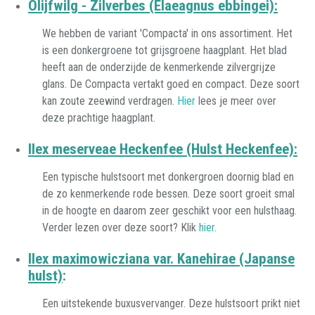
Olijfwilg - Zilverbes (Elaeagnus ebbingei):
We hebben de variant 'Compacta' in ons assortiment. Het
is een donkergroene tot grijsgroene haagplant. Het blad
heeft aan de onderzijde de kenmerkende zilvergrijze
glans. De Compacta vertakt goed en compact. Deze soort
kan zoute zeewind verdragen.
Hier
lees je meer over
deze prachtige haagplant.
Ilex meserveae Heckenfee (Hulst Heckenfee):
Een typische hulstsoort met donkergroen doornig blad en
de zo kenmerkende rode bessen. Deze soort groeit smal
in de hoogte en daarom zeer geschikt voor een hulsthaag.
Verder lezen over deze soort? Klik
hier
.
Ilex maximowicziana var. Kanehirae (Japanse
hulst)
:
​Een uitstekende buxusvervanger. Deze hulstsoort prikt niet