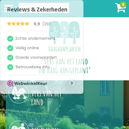
0
‘vers van het land
uw haag aangeplant’
vers van het
land