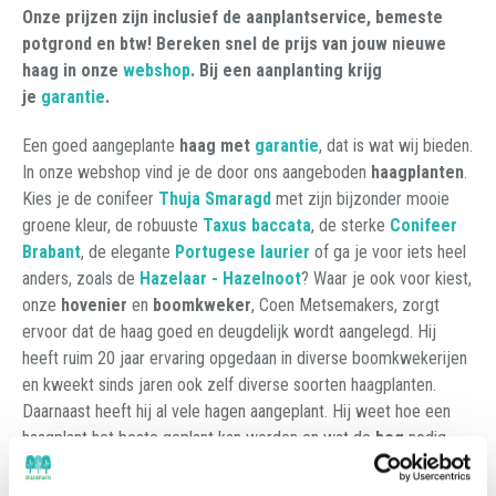
Onze prijzen zijn inclusief de aanplantservice, bemeste
potgrond en btw! Bereken snel de prijs van jouw nieuwe
haag in onze
webshop
. Bij een aanplanting krijg
je
garantie
.
Een goed aangeplante
haag met
garantie
, dat is wat wij bieden.
In onze webshop vind je de door ons aangeboden
haagplanten
.
Kies je de conifeer
Thuja Smaragd
met zijn bijzonder mooie
groene kleur, de robuuste
Taxus baccata
, de sterke
Conifeer
Brabant
, de elegante
Portugese laurier
of ga je voor iets heel
anders, zoals de
Hazelaar - Hazelnoot
? Waar je ook voor kiest,
onze
hovenier
en
boomkweker
, Coen Metsemakers, zorgt
ervoor dat de haag goed en deugdelijk wordt aangelegd. Hij
heeft ruim 20 jaar ervaring opgedaan in diverse boomkwekerijen
en kweekt sinds jaren ook zelf diverse soorten haagplanten.
Daarnaast heeft hij al vele hagen aangeplant. Hij weet hoe een
haagplant het beste geplant kan worden en wat de
heg
nodig
heeft om mooi te blijven.