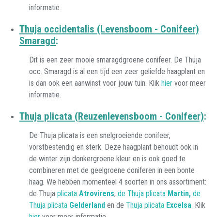
informatie.
Thuja occidentalis (Levensboom - Conifeer)
Smaragd
:
Dit is een zeer mooie smaragdgroene conifeer. De Thuja
occ. Smaragd is al een tijd een zeer geliefde haagplant en
is dan ook een aanwinst voor jouw tuin. Klik
hier
voor meer
informatie.
Thuja plicata (Reuzenlevensboom - Conifeer)
:
De Thuja plicata is een snelgroeiende conifeer,
vorstbestendig en sterk. Deze haagplant behoudt ook in
de winter zijn donkergroene kleur en is ook goed te
combineren met de geelgroene coniferen in een bonte
haag. We hebben momenteel 4 soorten in ons assortiment:
de Thuja
plicata
Atrovirens
,
de Thuja plicata
Martin,
de
Thuja plicata
Gelderland
en de
Thuja plicata
Excelsa
. Klik
hier
voor meer informatie.