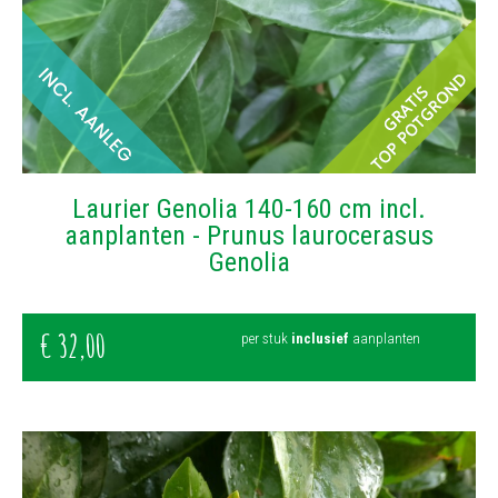
Laurier Genolia 140-160 cm incl.
aanplanten - Prunus laurocerasus
Genolia
€
32
,
00
per stuk
inclusief
aanplanten