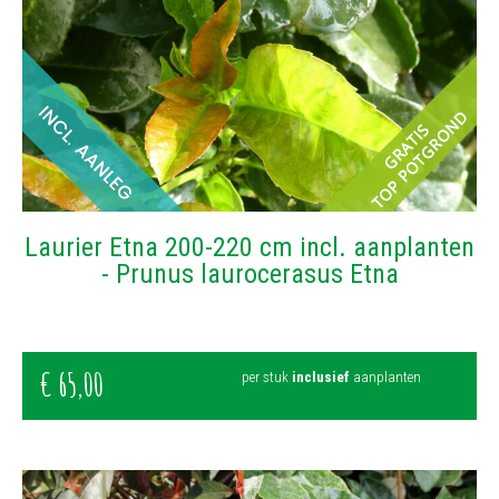
Laurier Etna 200-220 cm incl. aanplanten
- Prunus laurocerasus Etna
€
65
,
00
per stuk
inclusief
aanplanten