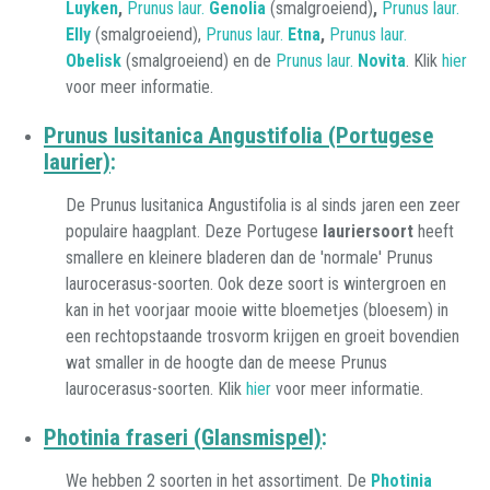
Luyken
,
Prunus laur.
Genolia
(smalgroeiend)
,
Prunus laur.
Elly
(smalgroeiend),
Prunus laur.
Etna
,
Prunus laur.
Obelisk
(smalgroeiend)
en de
Prunus laur.
Novita
. Klik
hier
voor meer informatie.
Prunus lusitanica Angustifolia (Portugese
laurier)
:
De Prunus lusitanica Angustifolia is al sinds jaren een zeer
populaire
haagplant. Deze
Portugese
lauriersoort
heeft
smallere en kleinere bladeren dan de 'normale' Prunus
laurocerasus-soorten. Ook deze soort is wintergroen en
kan in het voorjaar mooie witte bloemetjes (bloesem) in
een rechtopstaande trosvorm krijgen en groeit bovendien
wat smaller in de hoogte dan de meese Prunus
laurocerasus-soorten. Klik
hier
voor meer informatie.
Photinia fraseri (Glansmispel)
:
We hebben 2 soorten in het assortiment. De
Photinia